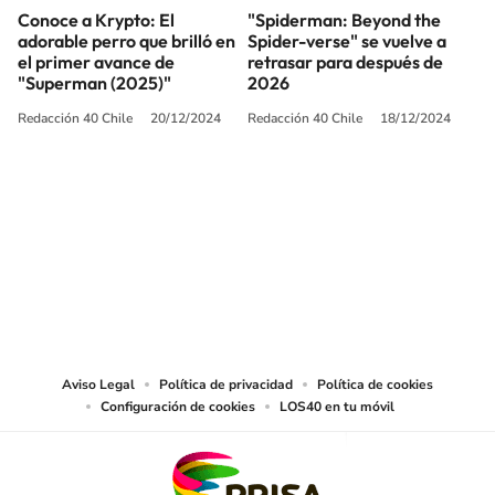
Conoce a Krypto: El
"Spiderman: Beyond the
adorable perro que brilló en
Spider-verse" se vuelve a
el primer avance de
retrasar para después de
"Superman (2025)"
2026
Redacción 40 Chile
20/12/2024
Redacción 40 Chile
18/12/2024
SIGUE A
LOS40 CHILE
© PRISA MEDIA CHILE S.A. Todos los derechos reservados.
PRISA MEDIA CHILE S.A. expresa su reserva de derechos en cuanto a la
reproducción y uso de las obras y servicios ofrecidos en este sitio web,
abarcando los medios de lectura mecánica o cualquier otro medio que se
juzgue adecuado para tal fin.
Aviso Legal
Política de privacidad
Política de cookies
Configuración de cookies
LOS40 en tu móvil