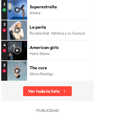
2
Superestrella
Aitana
3
La perla
Rosalía feat. Yahritza y su Esencia
4
American girls
Harry Styles
5
The cure
Olivia Rodrigo
Ver toda la lista