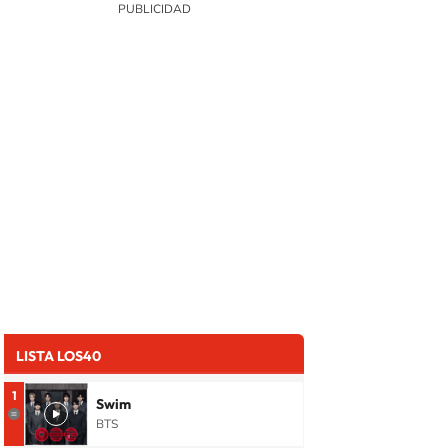
LISTA LOS40
1
Swim
BTS