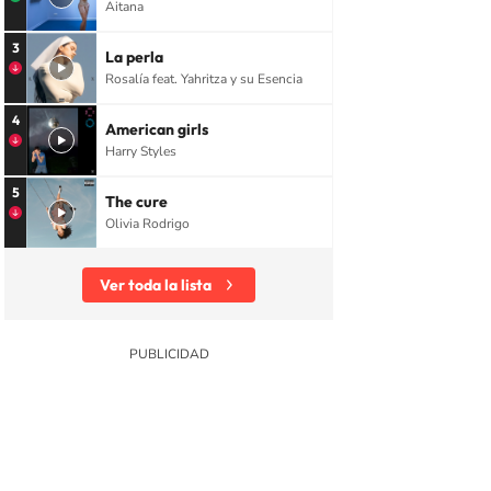
Aitana
3
La perla
Rosalía feat. Yahritza y su Esencia
4
American girls
Harry Styles
5
The cure
Olivia Rodrigo
Ver toda la lista