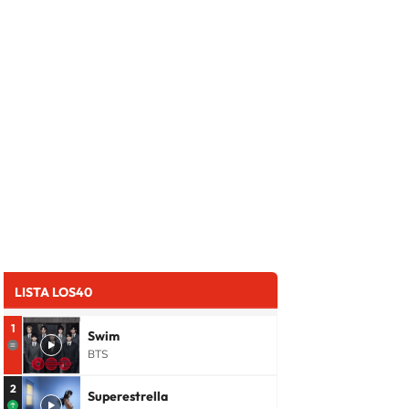
LISTA LOS40
1
Swim
BTS
2
Superestrella