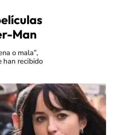
elículas
der-Man
ena o mala”,
e han recibido