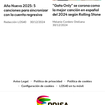
"Gata Only" se corona como
Año Nuevo 2025: 5
la mejor canción en español
canciones para sincronizar
del 2024 según Rolling Stone
con la cuenta regresiva
Melanie Cordero Orellana
Redacción LOS40
30/12/2024
30/12/2024
SIGUE A
LOS40 CHILE
© PRISA MEDIA CHILE S.A. Todos los derechos reservados.
PRISA MEDIA CHILE S.A. expresa su reserva de derechos en cuanto a la
reproducción y uso de las obras y servicios ofrecidos en este sitio web,
abarcando los medios de lectura mecánica o cualquier otro medio que se
juzgue adecuado para tal fin.
Aviso Legal
Política de privacidad
Política de cookies
Configuración de cookies
LOS40 en tu móvil