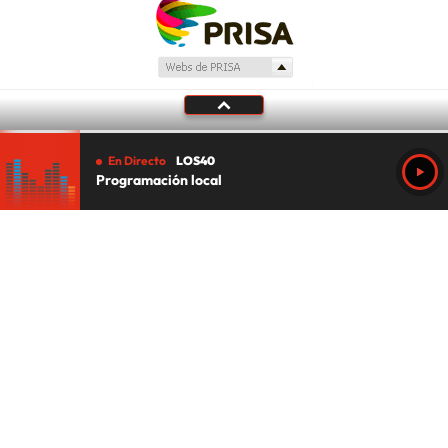
En Directo
LOS40
Programación local
Tu audio se ha acabado.
Te redirigiremos al directo.
5 "
DIRECTO
CANCELAR