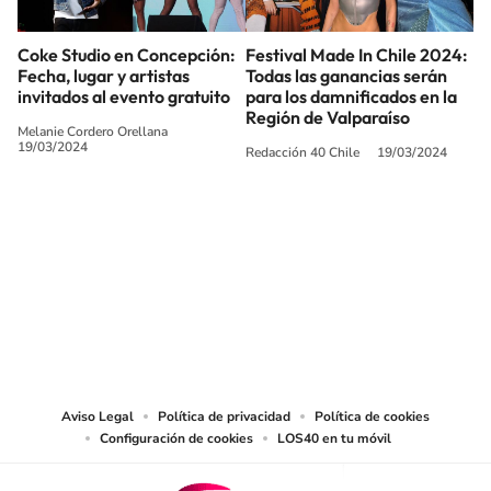
Coke Studio en Concepción:
Festival Made In Chile 2024:
Fecha, lugar y artistas
Todas las ganancias serán
invitados al evento gratuito
para los damnificados en la
Región de Valparaíso
Melanie Cordero Orellana
19/03/2024
Redacción 40 Chile
19/03/2024
SIGUE A
LOS40 CHILE
© PRISA MEDIA CHILE S.A. Todos los derechos reservados.
PRISA MEDIA CHILE S.A. expresa su reserva de derechos en cuanto a la
reproducción y uso de las obras y servicios ofrecidos en este sitio web,
abarcando los medios de lectura mecánica o cualquier otro medio que se
juzgue adecuado para tal fin.
Aviso Legal
Política de privacidad
Política de cookies
Configuración de cookies
LOS40 en tu móvil