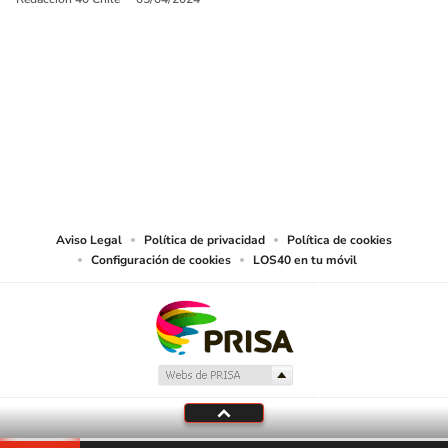
SIGUE A
LOS40 CHILE
© PRISA MEDIA CHILE S.A. Todos los derechos reservados.
PRISA MEDIA CHILE S.A. expresa su reserva de derechos en cuanto a la
reproducción y uso de las obras y servicios ofrecidos en este sitio web,
abarcando los medios de lectura mecánica o cualquier otro medio que se
juzgue adecuado para tal fin.
Aviso Legal
Política de privacidad
Política de cookies
Configuración de cookies
LOS40 en tu móvil