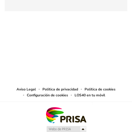
SIGUE A
LOS40 CHILE
© PRISA MEDIA CHILE S.A. Todos los derechos reservados.
PRISA MEDIA CHILE S.A. expresa su reserva de derechos en cuanto a la
reproducción y uso de las obras y servicios ofrecidos en este sitio web,
abarcando los medios de lectura mecánica o cualquier otro medio que se
juzgue adecuado para tal fin.
Aviso Legal
Política de privacidad
Política de cookies
Configuración de cookies
LOS40 en tu móvil