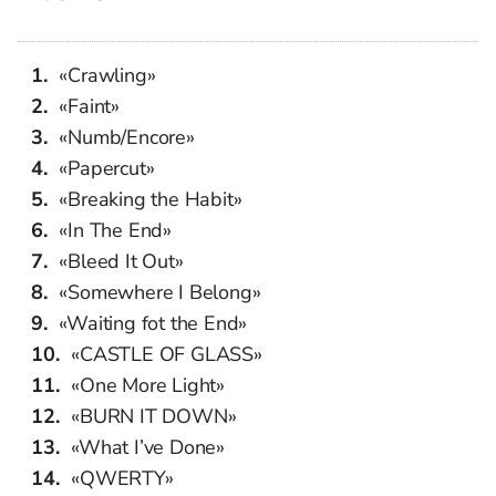
«Crawling»
«Faint»
«Numb/Encore»
«Papercut»
«Breaking the Habit»
«In The End»
«Bleed It Out»
«Somewhere I Belong»
«Waiting fot the End»
«CASTLE OF GLASS»
«One More Light»
«BURN IT DOWN»
«What I’ve Done»
«QWERTY»