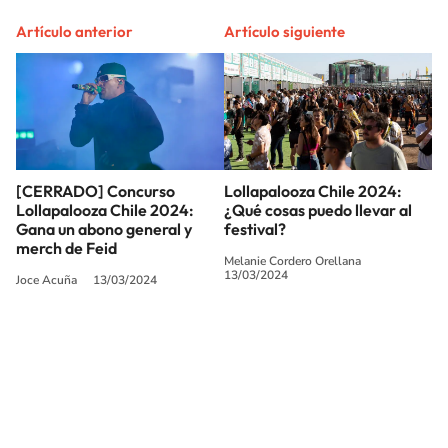
Artículo anterior
Artículo siguiente
[CERRADO] Concurso
Lollapalooza Chile 2024:
Lollapalooza Chile 2024:
¿Qué cosas puedo llevar al
Gana un abono general y
festival?
merch de Feid
Melanie Cordero Orellana
13/03/2024
Joce Acuña
13/03/2024
SIGUE A
LOS40 CHILE
© PRISA MEDIA CHILE S.A. Todos los derechos reservados.
PRISA MEDIA CHILE S.A. expresa su reserva de derechos en cuanto a la
reproducción y uso de las obras y servicios ofrecidos en este sitio web,