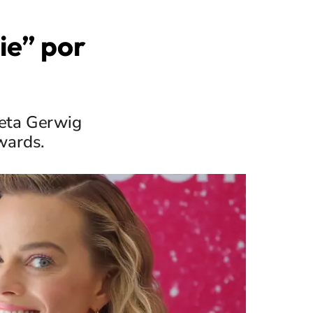
ie” por
reta Gerwig
wards.