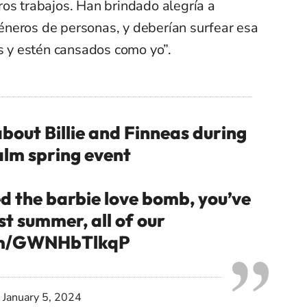
os trabajos. Han brindado alegría a
neros de personas, y deberían surfear esa
os y estén cansados como yo”.
about Billie and Finneas during
alm spring event
ed the barbie love bomb, you’ve
st summer, all of our
com/GWNHbTlkqP
)
January 5, 2024