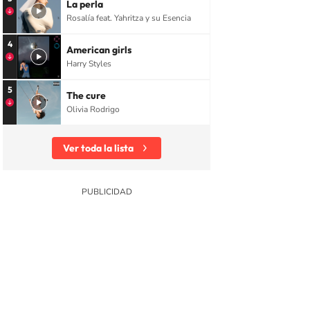
La perla
Rosalía feat. Yahritza y su Esencia
4
American girls
Harry Styles
5
The cure
Olivia Rodrigo
Ver toda la lista