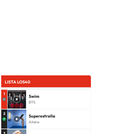
LISTA LOS40
1
Swim
BTS
2
Superestrella
Aitana
3