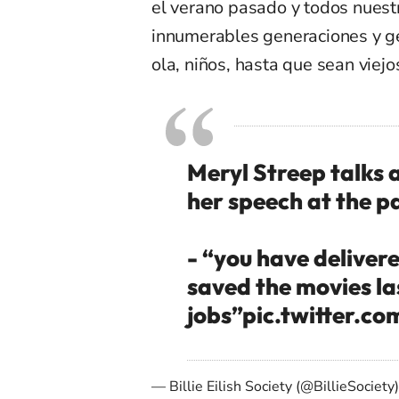
el verano pasado y todos nuestr
innumerables generaciones y gé
ola, niños, hasta que sean viej
Meryl Streep talks 
her speech at the p
- “you have deliver
saved the movies la
jobs”
pic.twitter.
— Billie Eilish Society (@BillieSociety