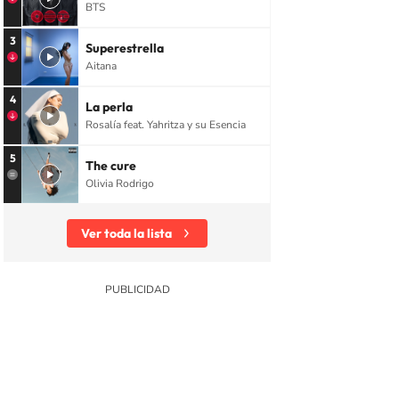
BTS
3
Superestrella
Aitana
4
La perla
Rosalía feat. Yahritza y su Esencia
5
The cure
Olivia Rodrigo
Ver toda la lista