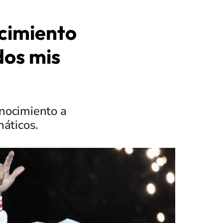
ocimiento
dos mis
onocimiento a
náticos.