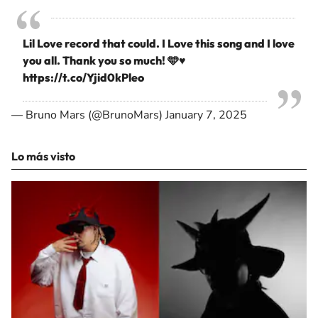
Lil Love record that could. I Love this song and I love
you all. Thank you so much! 🩵♥️
https://t.co/Yjid0kPleo
— Bruno Mars (@BrunoMars)
January 7, 2025
Lo más visto