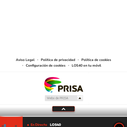
SIGUE A
LOS40 CHILE
© PRISA MEDIA CHILE S.A. Todos los derechos reservados.
PRISA MEDIA CHILE S.A. expresa su reserva de derechos en cuanto a la
reproducción y uso de las obras y servicios ofrecidos en este sitio web,
abarcando los medios de lectura mecánica o cualquier otro medio que se
juzgue adecuado para tal fin.
Aviso Legal
Política de privacidad
Política de cookies
Configuración de cookies
LOS40 en tu móvil
En Directo
LOS40