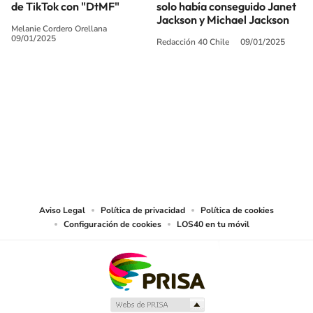
de TikTok con "DtMF"
solo había conseguido Janet
Jackson y Michael Jackson
Melanie Cordero Orellana
09/01/2025
Redacción 40 Chile
09/01/2025
SIGUE A
LOS40 CHILE
© PRISA MEDIA CHILE S.A. Todos los derechos reservados.
PRISA MEDIA CHILE S.A. expresa su reserva de derechos en cuanto a la
reproducción y uso de las obras y servicios ofrecidos en este sitio web,
abarcando los medios de lectura mecánica o cualquier otro medio que se
juzgue adecuado para tal fin.
Aviso Legal
Política de privacidad
Política de cookies
Configuración de cookies
LOS40 en tu móvil