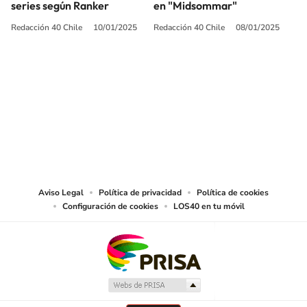
series según Ranker
en "Midsommar"
Redacción 40 Chile
10/01/2025
Redacción 40 Chile
08/01/2025
SIGUE A
LOS40 CHILE
© PRISA MEDIA CHILE S.A. Todos los derechos reservados.
PRISA MEDIA CHILE S.A. expresa su reserva de derechos en cuanto a la
reproducción y uso de las obras y servicios ofrecidos en este sitio web,
abarcando los medios de lectura mecánica o cualquier otro medio que se
juzgue adecuado para tal fin.
Aviso Legal
Política de privacidad
Política de cookies
Configuración de cookies
LOS40 en tu móvil