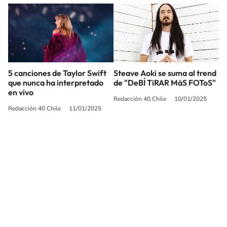
5 canciones de Taylor Swift
Steave Aoki se suma al trend
que nunca ha interpretado
de "DeBÍ TiRAR MáS FOToS"
en vivo
Redacción 40 Chile
10/01/2025
Redacción 40 Chile
11/01/2025
SIGUE A
LOS40 CHILE
© PRISA MEDIA CHILE S.A. Todos los derechos reservados.
PRISA MEDIA CHILE S.A. expresa su reserva de derechos en cuanto a la
reproducción y uso de las obras y servicios ofrecidos en este sitio web,
abarcando los medios de lectura mecánica o cualquier otro medio que se
juzgue adecuado para tal fin.