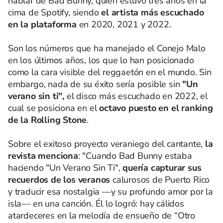
hablar de Bad Bunny, quien estuvo tres años en la
cima de Spotify, siendo
el artista más escuchado
en la plataforma
en 2020, 2021 y 2022.
Son los números que ha manejado el Conejo Malo
en los últimos años, los que lo han posicionado
como la cara visible del reggaetón en el mundo. Sin
embargo, nada de su éxito sería posible sin
"Un
verano sin ti",
el disco más escuchado en 2022, el
cual se posiciona en el
octavo puesto en el ranking
de la Rolling Stone
.
Sobre el exitoso proyecto veraniego del cantante,
la
revista menciona
: "Cuando Bad Bunny estaba
haciendo "Un Verano Sin Ti",
quería capturar sus
recuerdos de los veranos
calurosos de Puerto Rico
y traducir esa nostalgia —y su profundo amor por la
isla— en una canción. Él lo logró: hay cálidos
atardeceres en la melodía de ensueño de “Otro