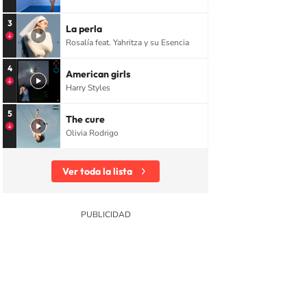
3
La perla
Rosalía feat. Yahritza y su Esencia
4
American girls
Harry Styles
5
The cure
Olivia Rodrigo
Ver toda la lista