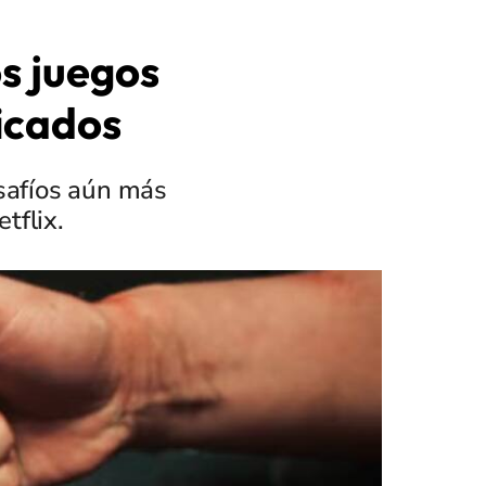
s juegos
icados
esafíos aún más
tflix.