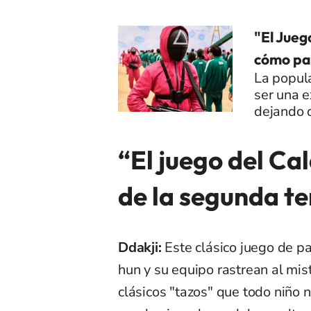
"El Jueg
cómo par
La popula
ser una e
dejando d
“El juego del Ca
de la segunda t
Ddakji:
Este clásico juego de p
hun y su equipo rastrean al mis
clásicos "tazos" que todo niño 