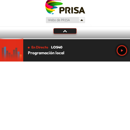
En Directo
LOS40
Programación local
Tu audio se ha acabado.
Te redirigiremos al directo.
5 "
DIRECTO
CANCELAR