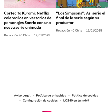
Cortecito Kuromi: Netflix
“Los Simpsons”: Así sería el
celebra los aniversarios de
final de la serie según su
personajes Sanrio con una
productor
nueva serie animada
Redacción 40 Chile
11/01/2025
Redacción 40 Chile
12/01/2025
SIGUE A
LOS40 CHILE
© PRISA MEDIA CHILE S.A. Todos los derechos reservados.
PRISA MEDIA CHILE S.A. expresa su reserva de derechos en cuanto a la
reproducción y uso de las obras y servicios ofrecidos en este sitio web,
abarcando los medios de lectura mecánica o cualquier otro medio que se
juzgue adecuado para tal fin.
Aviso Legal
Política de privacidad
Política de cookies
Configuración de cookies
LOS40 en tu móvil