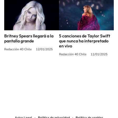
Britney Spears llegará a la
5 canciones de Taylor Swift
pantalla grande
que nunca ha interpretado
en vivo
Redacción 40 Chile
12/01/2025
Redacción 40 Chile
11/01/2025
SIGUE A
LOS40 CHILE
© PRISA MEDIA CHILE S.A. Todos los derechos reservados.
PRISA MEDIA CHILE S.A. expresa su reserva de derechos en cuanto a la
reproducción y uso de las obras y servicios ofrecidos en este sitio web,
abarcando los medios de lectura mecánica o cualquier otro medio que se
juzgue adecuado para tal fin.
Aviso Legal
Política de privacidad
Política de cookies