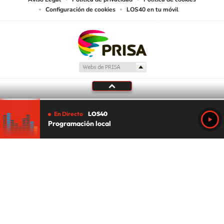
Configuración de cookies
LOS40 en tu móvil
En Directo
LOS40
Programación local
Tu audio se ha acabado.
Te redirigiremos al directo.
5 "
DIRECTO
CANCELAR