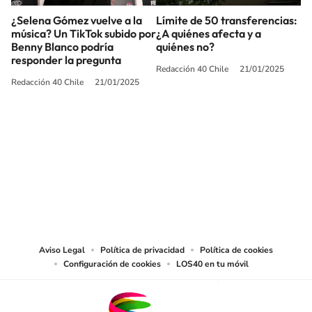
¿Selena Gómez vuelve a la
Límite de 50 transferencias:
música? Un TikTok subido por
¿A quiénes afecta y a
Benny Blanco podría
quiénes no?
responder la pregunta
Redacción 40 Chile
21/01/2025
Redacción 40 Chile
21/01/2025
SIGUE A
LOS40 CHILE
© PRISA MEDIA CHILE S.A. Todos los derechos reservados.
PRISA MEDIA CHILE S.A. expresa su reserva de derechos en cuanto a la
reproducción y uso de las obras y servicios ofrecidos en este sitio web,
abarcando los medios de lectura mecánica o cualquier otro medio que se
juzgue adecuado para tal fin.
Aviso Legal
Política de privacidad
Política de cookies
Configuración de cookies
LOS40 en tu móvil