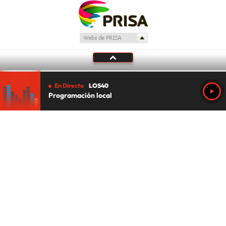
En Directo
LOS40
Programación local
Tu audio se ha acabado.
Te redirigiremos al directo.
5 "
DIRECTO
CANCELAR