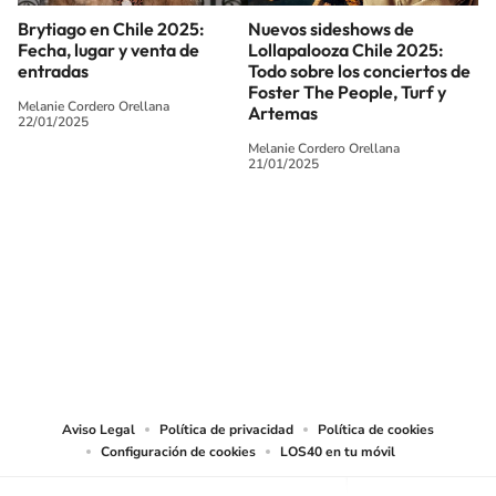
Brytiago en Chile 2025:
Nuevos sideshows de
Fecha, lugar y venta de
Lollapalooza Chile 2025:
entradas
Todo sobre los conciertos de
Foster The People, Turf y
Melanie Cordero Orellana
Artemas
22/01/2025
Melanie Cordero Orellana
21/01/2025
SIGUE A
LOS40 CHILE
© PRISA MEDIA CHILE S.A. Todos los derechos reservados.
PRISA MEDIA CHILE S.A. expresa su reserva de derechos en cuanto a la
reproducción y uso de las obras y servicios ofrecidos en este sitio web,
abarcando los medios de lectura mecánica o cualquier otro medio que se
juzgue adecuado para tal fin.
Aviso Legal
Política de privacidad
Política de cookies
Configuración de cookies
LOS40 en tu móvil