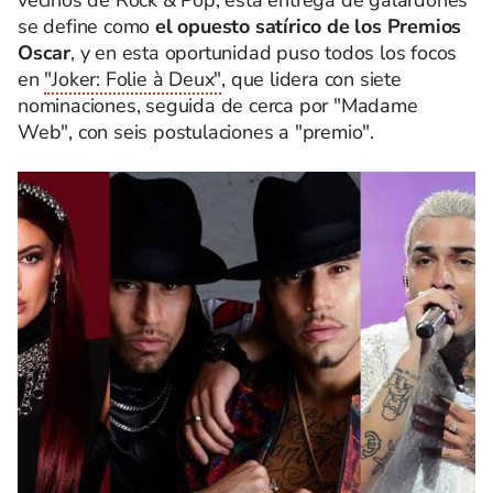
vecinos de Rock & Pop, esta entrega de galardones
se define como
el opuesto satírico de los Premios
Oscar
, y en esta oportunidad puso todos los focos
en
"Joker: Folie à Deux"
, que lidera con siete
nominaciones, seguida de cerca por "Madame
Web", con seis postulaciones a "premio".