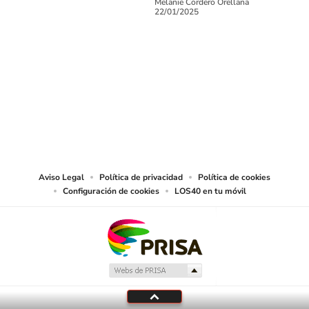
Melanie Cordero Orellana
22/01/2025
SIGUE A
LOS40 CHILE
© PRISA MEDIA CHILE S.A. Todos los derechos reservados.
PRISA MEDIA CHILE S.A. expresa su reserva de derechos en cuanto a la
reproducción y uso de las obras y servicios ofrecidos en este sitio web,
abarcando los medios de lectura mecánica o cualquier otro medio que se
juzgue adecuado para tal fin.
Aviso Legal
Política de privacidad
Política de cookies
Configuración de cookies
LOS40 en tu móvil