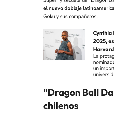
Super" y secuela de "Dragon Bal
el nuevo doblaje latinoameric
Goku y sus compañeros.
Cynthia 
2025, es
Harvard
La protag
nominado
un impor
universi
"Dragon Ball Dai
chilenos