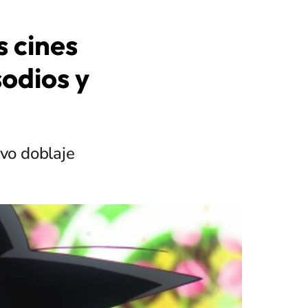
s cines
sodios y
evo doblaje