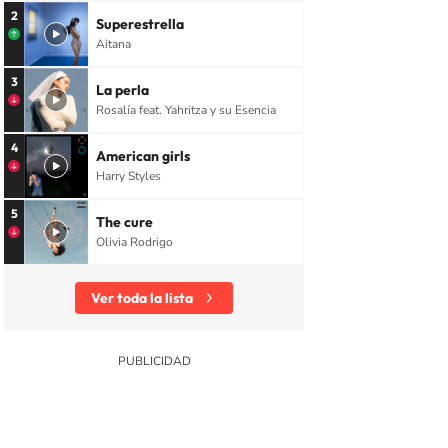
2
Superestrella
Aitana
3
La perla
Rosalía feat. Yahritza y su Esencia
4
American girls
Harry Styles
5
The cure
Olivia Rodrigo
Ver toda la lista