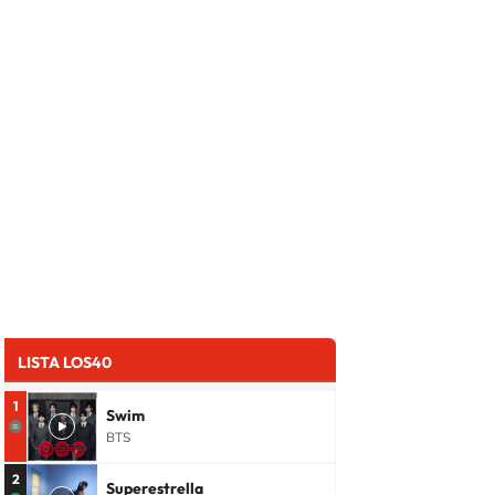
LISTA LOS40
1
Swim
BTS
2
Superestrella