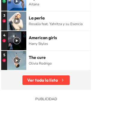
Aitana
3
La perla
Rosalía feat. Yahritza y su Esencia
4
American girls
Harry Styles
5
The cure
Olivia Rodrigo
Ver toda la lista