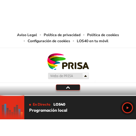
© PRISA MEDIA CHILE S.A. Todos los derechos reservados.
PRISA MEDIA CHILE S.A. expresa su reserva de derechos en cuanto a la
reproducción y uso de las obras y servicios ofrecidos en este sitio web,
abarcando los medios de lectura mecánica o cualquier otro medio que se
juzgue adecuado para tal fin.
Aviso Legal
Política de privacidad
Política de cookies
Configuración de cookies
LOS40 en tu móvil
En Directo
LOS40
Programación local
Tu audio se ha acabado.