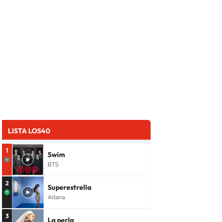
LISTA LOS40
1
Swim
BTS
2
Superestrella
Aitana
3
La perla