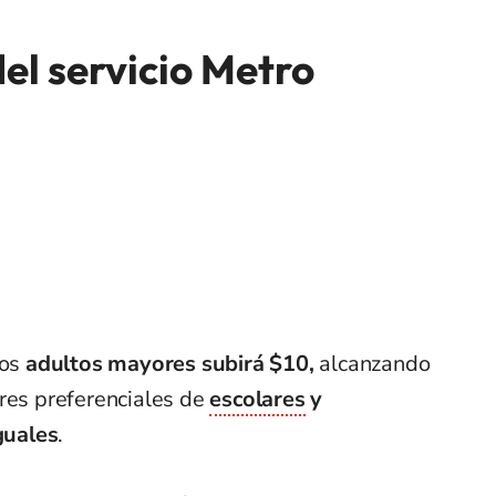
el servicio Metro
los
adultos mayores subirá $10,
alcanzando
ores preferenciales de
escolares
y
guales
.