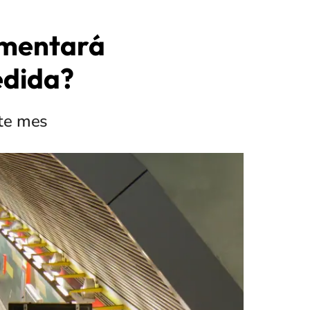
umentará
edida?
ste mes