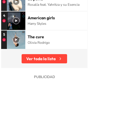
Rosalía feat. Yahritza y su Esencia
4
American girls
Harry Styles
5
The cure
Olivia Rodrigo
Ver toda la lista