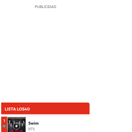
LISTA LOS40
1
Swim
BTS