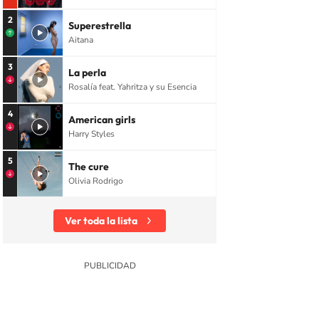
2
Superestrella
Aitana
3
La perla
Rosalía feat. Yahritza y su Esencia
4
American girls
Harry Styles
5
The cure
Olivia Rodrigo
Ver toda la lista