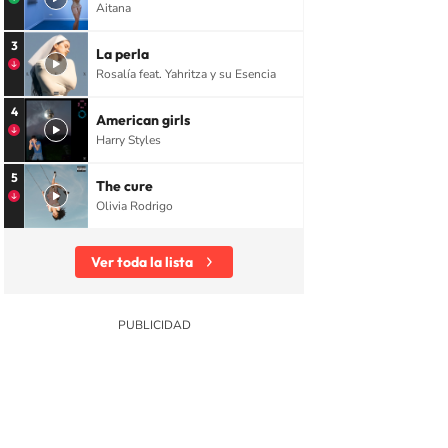
Aitana
3
La perla
Rosalía feat. Yahritza y su Esencia
4
American girls
Harry Styles
5
The cure
Olivia Rodrigo
Ver toda la lista