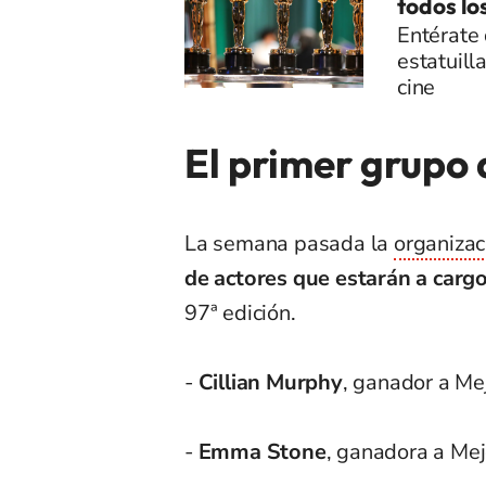
todos l
Entérate 
estatuill
cine
El primer grupo
La semana pasada la
organiza
de actores que estarán a carg
97ª edición.
-
Cillian Murphy
, ganador a Me
-
Emma Stone
, ganadora a Mejo