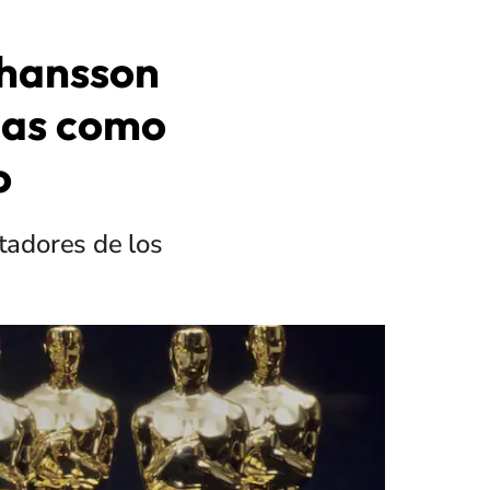
ohansson
das como
o
tadores de los