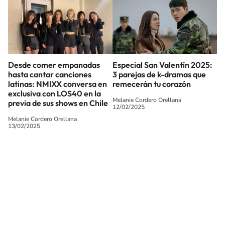
Desde comer empanadas
Especial San Valentín 2025:
hasta cantar canciones
3 parejas de k-dramas que
latinas: NMIXX conversa en
remecerán tu corazón
exclusiva con LOS40 en la
Melanie Cordero Orellana
previa de sus shows en Chile
12/02/2025
Melanie Cordero Orellana
13/02/2025
SIGUE A
LOS40 CHILE
© PRISA MEDIA CHILE S.A. Todos los derechos reservados.
PRISA MEDIA CHILE S.A. expresa su reserva de derechos en cuanto a la
reproducción y uso de las obras y servicios ofrecidos en este sitio web,
abarcando los medios de lectura mecánica o cualquier otro medio que se
juzgue adecuado para tal fin.