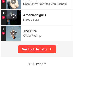
Rosalía feat. Yahritza y su Esencia
4
American girls
Harry Styles
5
The cure
Olivia Rodrigo
Ver toda la lista