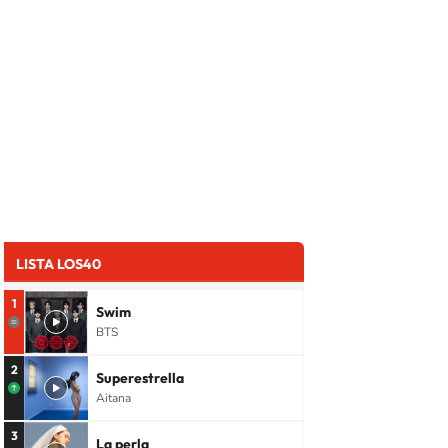
LISTA LOS40
1
Swim
BTS
2
Superestrella
Aitana
3
La perla