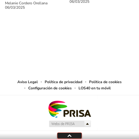
06/03/2025
Melanie Cordero Orellana
06/03/2025
SIGUE A
LOS40 CHILE
© PRISA MEDIA CHILE S.A. Todos los derechos reservados.
PRISA MEDIA CHILE S.A. expresa su reserva de derechos en cuanto a la
reproducción y uso de las obras y servicios ofrecidos en este sitio web,
abarcando los medios de lectura mecánica o cualquier otro medio que se
juzgue adecuado para tal fin.
Aviso Legal
Política de privacidad
Política de cookies
Configuración de cookies
LOS40 en tu móvil