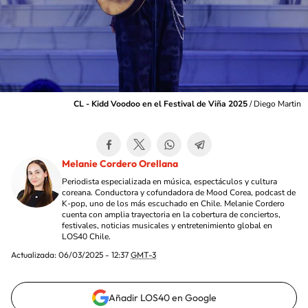
CL - Kidd Voodoo en el Festival de Viña 2025
/
Diego Martin
Melanie Cordero Orellana
Periodista especializada en música, espectáculos y cultura
coreana. Conductora y cofundadora de Mood Corea, podcast de
K-pop, uno de los más escuchado en Chile. Melanie Cordero
cuenta con amplia trayectoria en la cobertura de conciertos,
festivales, noticias musicales y entretenimiento global en
LOS40 Chile.
Actualizada:
06/03/2025 - 12:37
GMT-3
Añadir LOS40 en Google