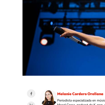
Melanie Cordero Orellana
Periodista especializada en músi
Mood Corea, podcast de K-pop, 