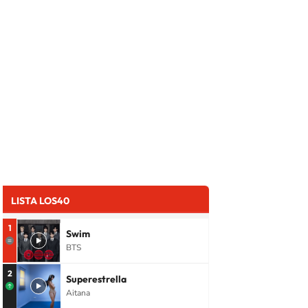
LISTA LOS40
1
Swim
BTS
2
Superestrella
Aitana