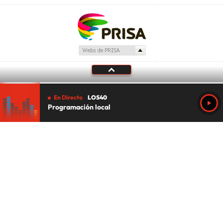
En Directo
LOS40
Programación local
Tu audio se ha acabado.
Te redirigiremos al directo.
5 "
DIRECTO
CANCELAR