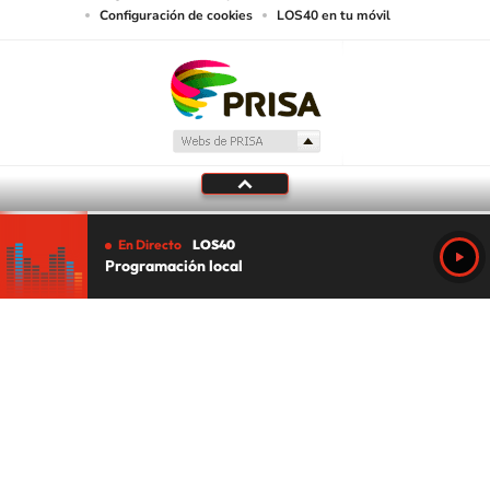
Configuración de cookies
LOS40 en tu móvil
En Directo
LOS40
Programación local
Tu audio se ha acabado.
Te redirigiremos al directo.
5 "
DIRECTO
CANCELAR