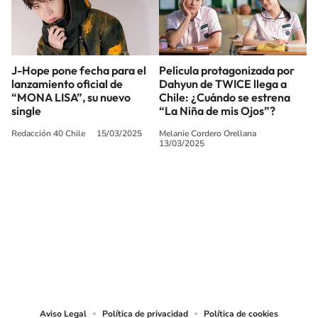
J-Hope pone fecha para el
Película protagonizada por
lanzamiento oficial de
Dahyun de TWICE llega a
“MONA LISA”, su nuevo
Chile: ¿Cuándo se estrena
single
“La Niña de mis Ojos”?
Redacción 40 Chile
15/03/2025
Melanie Cordero Orellana
13/03/2025
SIGUE A
LOS40 CHILE
© PRISA MEDIA CHILE S.A. Todos los derechos reservados.
PRISA MEDIA CHILE S.A. expresa su reserva de derechos en cuanto a la
reproducción y uso de las obras y servicios ofrecidos en este sitio web,
abarcando los medios de lectura mecánica o cualquier otro medio que se
juzgue adecuado para tal fin.
Aviso Legal
Política de privacidad
Política de cookies