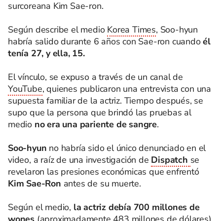
surcoreana Kim Sae-ron.
Según describe el medio
Korea Times
, Soo-hyun
habría salido durante 6 años con Sae-ron cuando
él
tenía 27, y ella, 15.
El vínculo, se expuso a través de un canal de
YouTube
, quienes publicaron una entrevista con una
supuesta familiar de la actriz. Tiempo después, se
supo que la persona que brindó las pruebas al
medio
no era una pariente de sangre
.
Soo-hyun
no habría sido el único denunciado en el
video, a raíz de una investigación de
Dispatch
se
revelaron las presiones económicas que enfrentó
Kim Sae-Ron
antes de su muerte.
Según el medio,
la actriz debía 700 millones de
wones
(aproximadamente 483 millones de dólares)