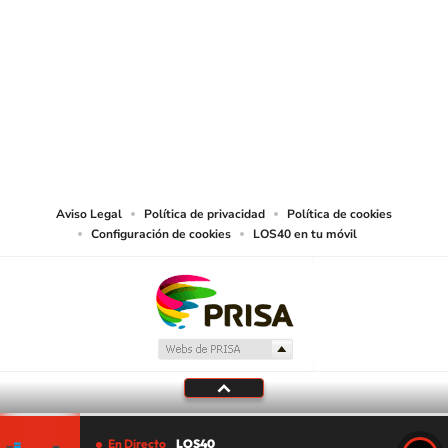
SIGUE A
LOS40 CHILE
© PRISA MEDIA CHILE S.A. Todos los derechos reservados.
PRISA MEDIA CHILE S.A. expresa su reserva de derechos en cuanto a la
reproducción y uso de las obras y servicios ofrecidos en este sitio web,
abarcando los medios de lectura mecánica o cualquier otro medio que se
juzgue adecuado para tal fin.
Aviso Legal
Política de privacidad
Política de cookies
Configuración de cookies
LOS40 en tu móvil
En Directo
LOS40