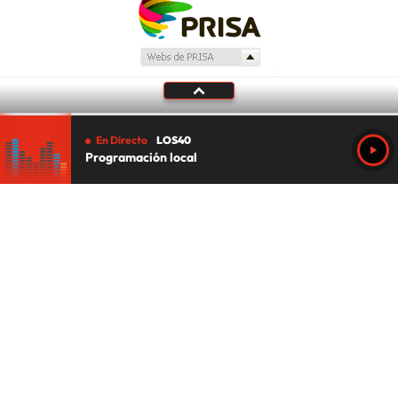
En Directo
LOS40
Programación local
Tu audio se ha acabado.
Te redirigiremos al directo.
5 "
DIRECTO
CANCELAR