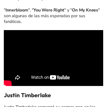
"
Innerbloom
", "
You Were Right
" y "
On My Knees
"
son algunas de las más esperadas por sus
fanáticos.
Justin Timberlake
Justin Timberlake comenzó su carrera pop en los