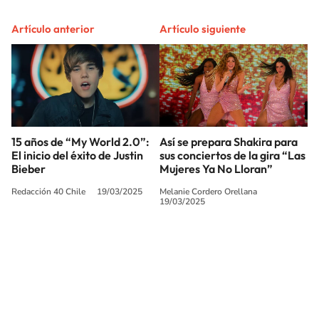
Artículo anterior
Artículo siguiente
15 años de “My World 2.0”:
Así se prepara Shakira para
El inicio del éxito de Justin
sus conciertos de la gira “Las
Bieber
Mujeres Ya No Lloran”
Redacción 40 Chile
19/03/2025
Melanie Cordero Orellana
19/03/2025
SIGUE A
LOS40 CHILE
© PRISA MEDIA CHILE S.A. Todos los derechos reservados.
PRISA MEDIA CHILE S.A. expresa su reserva de derechos en cuanto a la
reproducción y uso de las obras y servicios ofrecidos en este sitio web,