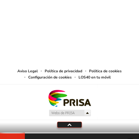
SIGUE A
LOS40 CHILE
© PRISA MEDIA CHILE S.A. Todos los derechos reservados.
PRISA MEDIA CHILE S.A. expresa su reserva de derechos en cuanto a la
reproducción y uso de las obras y servicios ofrecidos en este sitio web,
abarcando los medios de lectura mecánica o cualquier otro medio que se
juzgue adecuado para tal fin.
Aviso Legal
Política de privacidad
Política de cookies
Configuración de cookies
LOS40 en tu móvil