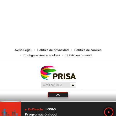
© PRISA MEDIA CHILE S.A. Todos los derechos reservados.
PRISA MEDIA CHILE S.A. expresa su reserva de derechos en cuanto a la
reproducción y uso de las obras y servicios ofrecidos en este sitio web,
abarcando los medios de lectura mecánica o cualquier otro medio que se
juzgue adecuado para tal fin.
Aviso Legal
Política de privacidad
Política de cookies
Configuración de cookies
LOS40 en tu móvil
En Directo
LOS40
Programación local