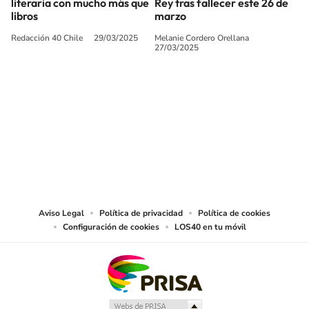
literaria con mucho más que
Rey tras fallecer este 26 de
libros
marzo
Redacción 40 Chile
29/03/2025
Melanie Cordero Orellana
27/03/2025
SIGUE A
LOS40 CHILE
© PRISA MEDIA CHILE S.A. Todos los derechos reservados.
PRISA MEDIA CHILE S.A. expresa su reserva de derechos en cuanto a la
reproducción y uso de las obras y servicios ofrecidos en este sitio web,
abarcando los medios de lectura mecánica o cualquier otro medio que se
juzgue adecuado para tal fin.
Aviso Legal
Política de privacidad
Política de cookies
Configuración de cookies
LOS40 en tu móvil