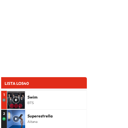
LISTA LOS40
1
Swim
BTS
2
Superestrella
Aitana