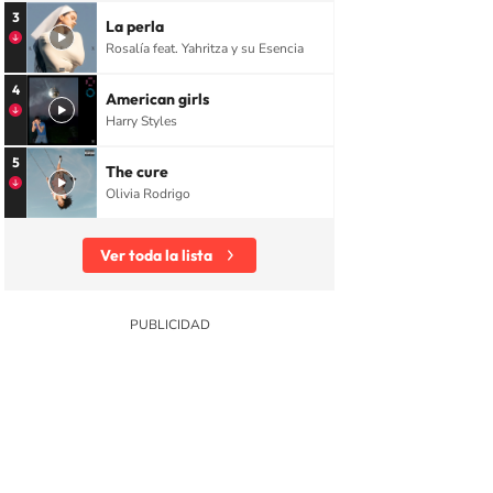
3
La perla
Rosalía feat. Yahritza y su Esencia
4
American girls
Harry Styles
5
The cure
Olivia Rodrigo
Ver toda la lista