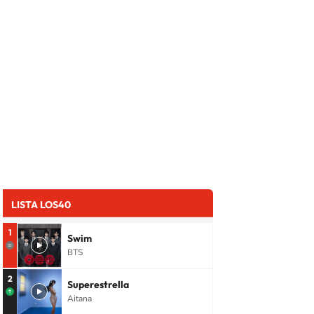
LISTA LOS40
1
Swim
BTS
2
Superestrella
Aitana