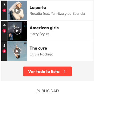
3
La perla
Rosalía feat. Yahritza y su Esencia
4
American girls
Harry Styles
5
The cure
Olivia Rodrigo
Ver toda la lista