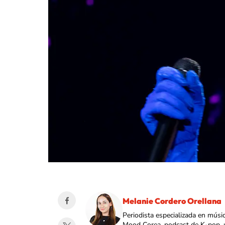
Melanie Cordero Orellana
Periodista especializada en músi
Mood Corea, podcast de K-pop, 