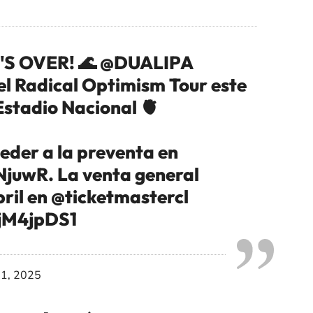
S OVER! 🌊
@DUALIPA
 el Radical Optimism Tour este
Estadio Nacional 🫀
eder a la preventa en
hNjuwR
. La venta general
bril en
@ticketmastercl
KjM4jpDS1
 1, 2025