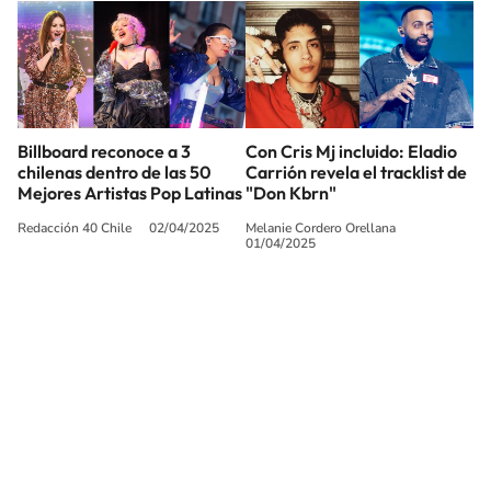
Billboard reconoce a 3
Con Cris Mj incluido: Eladio
chilenas dentro de las 50
Carrión revela el tracklist de
Mejores Artistas Pop Latinas
"Don Kbrn"
Redacción 40 Chile
02/04/2025
Melanie Cordero Orellana
01/04/2025
SIGUE A
LOS40 CHILE
© PRISA MEDIA CHILE S.A. Todos los derechos reservados.
PRISA MEDIA CHILE S.A. expresa su reserva de derechos en cuanto a la
reproducción y uso de las obras y servicios ofrecidos en este sitio web,
abarcando los medios de lectura mecánica o cualquier otro medio que se
juzgue adecuado para tal fin.