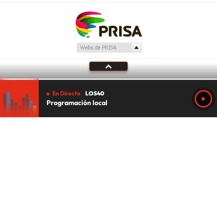
En Directo
LOS40
Programación local
Tu audio se ha acabado.
Te redirigiremos al directo.
5 "
DIRECTO
CANCELAR