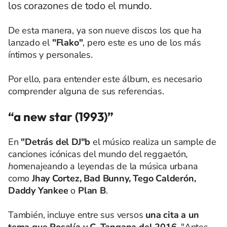
los corazones de todo el mundo.
De esta manera, ya son nueve discos los que ha
lanzado el
"Flako"
, pero este es uno de los más
íntimos y personales.
Por ello, para entender este álbum, es necesario
comprender alguna de sus referencias.
“a new star (1993)”
En
"Detrás del DJ"b
el músico realiza un sample de
canciones icónicas del mundo del reggaetón
,
h
omenajeando a leyendas de la música urbana
como
Jhay Cortez, Bad Bunny, Tego Calderón,
Daddy Yankee
o
Plan B
.
También, incluye entre sus versos
una cita a un
tema que Rosalía y C. Tangana del 2016,
"Antes