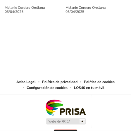
Melanie Cordero Orellana
Melanie Cordero Orellana
03/04/2025
03/04/2025
SIGUE A
LOS40 CHILE
© PRISA MEDIA CHILE S.A. Todos los derechos reservados.
PRISA MEDIA CHILE S.A. expresa su reserva de derechos en cuanto a la
reproducción y uso de las obras y servicios ofrecidos en este sitio web,
abarcando los medios de lectura mecánica o cualquier otro medio que se
juzgue adecuado para tal fin.
Aviso Legal
Política de privacidad
Política de cookies
Configuración de cookies
LOS40 en tu móvil