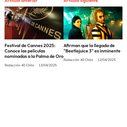
Artículo anterior
Artículo siguiente
Festival de Cannes 2025:
Afirman que la llegada de
Conoce las películas
"Beetlejuice 3" es inminente
nominadas a la Palma de Oro
Redacción 40 Chile
12/04/2025
Redacción 40 Chile
13/04/2025
SIGUE A
LOS40 CHILE
© PRISA MEDIA CHILE S.A. Todos los derechos reservados.
PRISA MEDIA CHILE S.A. expresa su reserva de derechos en cuanto a la
reproducción y uso de las obras y servicios ofrecidos en este sitio web,
abarcando los medios de lectura mecánica o cualquier otro medio que se
juzgue adecuado para tal fin.