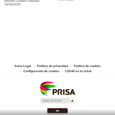
Melanie Cordero Orellana
15/04/2025
SIGUE A
LOS40 CHILE
© PRISA MEDIA CHILE S.A. Todos los derechos reservados.
PRISA MEDIA CHILE S.A. expresa su reserva de derechos en cuanto a la
reproducción y uso de las obras y servicios ofrecidos en este sitio web,
abarcando los medios de lectura mecánica o cualquier otro medio que se
juzgue adecuado para tal fin.
Aviso Legal
Política de privacidad
Política de cookies
Configuración de cookies
LOS40 en tu móvil