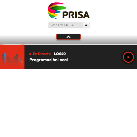
En Directo
LOS40
Programación local
Tu audio se ha acabado.
Te redirigiremos al directo.
5 "
DIRECTO
CANCELAR