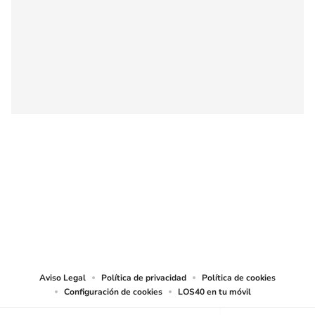
SIGUE A
LOS40 CHILE
© PRISA MEDIA CHILE S.A. Todos los derechos reservados.
PRISA MEDIA CHILE S.A. expresa su reserva de derechos en cuanto a la
reproducción y uso de las obras y servicios ofrecidos en este sitio web,
abarcando los medios de lectura mecánica o cualquier otro medio que se
juzgue adecuado para tal fin.
Aviso Legal
Política de privacidad
Política de cookies
Configuración de cookies
LOS40 en tu móvil