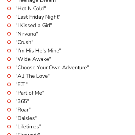
"Hot N Cold"
"Last Friday Night"
"I Kissed a Girl"
"Nirvana"
"Crush"
"I'm His He's Mine"
"Wide Awake"
"Choose Your Own Adventure"
"All The Love"
"E.T."
"Part of Me"
"365"
"Roar"
"Daisies"
"Lifetimes"
"Firework"