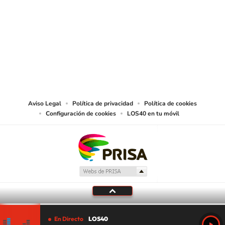
SIGUE A
LOS40 CHILE
© PRISA MEDIA CHILE S.A. Todos los derechos reservados.
PRISA MEDIA CHILE S.A. expresa su reserva de derechos en cuanto a la
reproducción y uso de las obras y servicios ofrecidos en este sitio web,
abarcando los medios de lectura mecánica o cualquier otro medio que se
juzgue adecuado para tal fin.
Aviso Legal
Política de privacidad
Política de cookies
Configuración de cookies
LOS40 en tu móvil
En Directo
LOS40