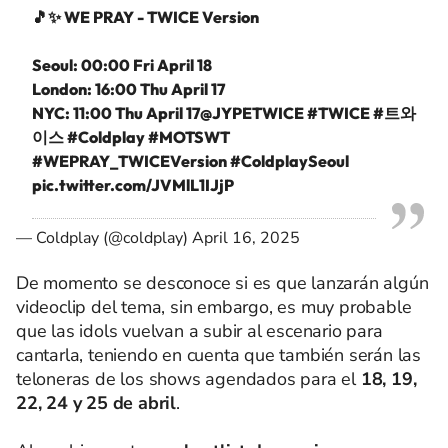
🎵✨ WE PRAY - TWICE Version
Seoul: 00:00 Fri April 18
London: 16:00 Thu April 17
NYC: 11:00 Thu April 17
@JYPETWICE
#TWICE
#트와
이스
#Coldplay
#MOTSWT
#WEPRAY_TWICEVersion
#ColdplaySeoul
pic.twitter.com/JVMlL1IJjP
— Coldplay (@coldplay)
April 16, 2025
De momento se desconoce si es que lanzarán algún
videoclip del tema, sin embargo, es muy probable
que las idols vuelvan a subir al escenario para
cantarla, teniendo en cuenta que también serán las
teloneras de los shows agendados para el
18, 19,
22, 24 y 25 de abril
.