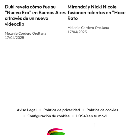
Duki revela cómo fue su
Miranda! y Nicki Nicole
"Nueva Era" en Buenos Aires
fusionan talentos en "Hace
a través de un nuevo
Rato"
videoclip
Melanie Cordero Orellana
17/04/2025
Melanie Cordero Orellana
17/04/2025
SIGUE A
LOS40 CHILE
© PRISA MEDIA CHILE S.A. Todos los derechos reservados.
PRISA MEDIA CHILE S.A. expresa su reserva de derechos en cuanto a la
reproducción y uso de las obras y servicios ofrecidos en este sitio web,
abarcando los medios de lectura mecánica o cualquier otro medio que se
juzgue adecuado para tal fin.
Aviso Legal
Política de privacidad
Política de cookies
Configuración de cookies
LOS40 en tu móvil