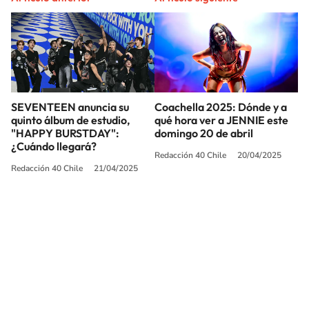
SEVENTEEN anuncia su
Coachella 2025: Dónde y a
quinto álbum de estudio,
qué hora ver a JENNIE este
"HAPPY BURSTDAY":
domingo 20 de abril
¿Cuándo llegará?
Redacción 40 Chile
20/04/2025
Redacción 40 Chile
21/04/2025
SIGUE A
LOS40 CHILE
© PRISA MEDIA CHILE S.A. Todos los derechos reservados.
PRISA MEDIA CHILE S.A. expresa su reserva de derechos en cuanto a la
reproducción y uso de las obras y servicios ofrecidos en este sitio web,
abarcando los medios de lectura mecánica o cualquier otro medio que se
juzgue adecuado para tal fin.